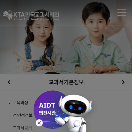
교과서기본정보
일반자료실
교육과정
검.인정정보
총 게시물 :
210
교과서공급