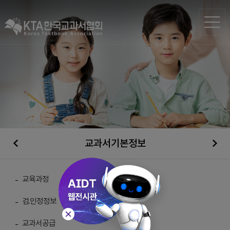
교과서기본정보
일반자료실
교육과정
검.인정정보
총 게시물 :
210
교과서공급