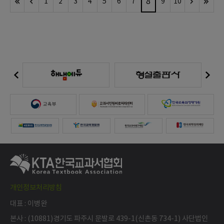
8
1
2
3
4
5
6
7
9
10
개인정보처리방침
대표 : 이병완
본사 : (10881)경기도 파주시 문발로 439-1(신촌동 734-1) 사단법인