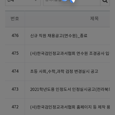
번호
제목
476
신규 직원 채용공고(연수원)_종료
475
(사)한국검인정교과서협회 연수원 조경공사 입찰
474
초등 사회,수학,과학 검정 변경실시 공고
473
2021학년도용 인정도서 인정실시공고(전라북도
472
(사)한국검인정교과서협회 홈페이지 등 제작 용역 