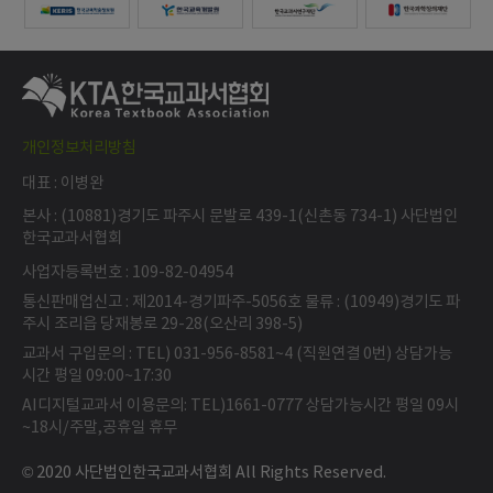
개인정보처리방침
대표 : 이병완
본사 : (10881)경기도 파주시 문발로 439-1(신촌동 734-1) 사단법인
한국교과서협회
사업자등록번호 : 109-82-04954
통신판매업신고 : 제2014-경기파주-5056호 물류 : (10949)경기도 파
주시 조리읍 당재봉로 29-28(오산리 398-5)
교과서 구입문의 : TEL) 031-956-8581~4 (직원연결 0번) 상담가능
시간 평일 09:00~17:30
AI디지털교과서 이용문의: TEL)1661-0777 상담가능시간 평일 09시
~18시/주말,공휴일 휴무
© 2020 사단법인한국교과서협회 All Rights Reserved.