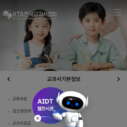
교과서기본정보
일반자료실
교육과정
검.인정정보
총 게시물 :
210
교과서공급