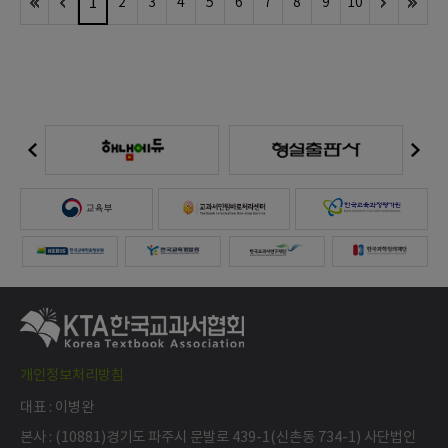
1
2
3
4
5
6
7
8
9
10
개인정보처리방침
대표 : 이병완
본사 : (10881)경기도 파주시 문발로 439-1(신촌동 734-1) 사단법인