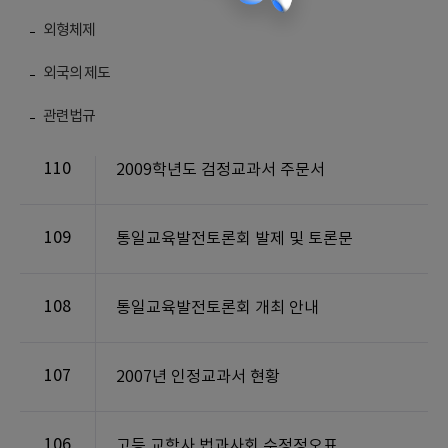
외형체제
외국의 제도
번호
제목
관련법규
110
2009학년도 검정교과서 주문서
109
통일교육발전토론회 발제 및 토론문
108
통일교육발전토론회 개최 안내
107
2007년 인정교과서 현황
106
고등 교학사 법과사회 수정정오표