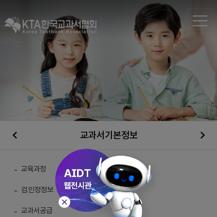
교과서기본정보
일반자료실
교육과정
검.인정정보
총 게시물 :
210
교과서공급