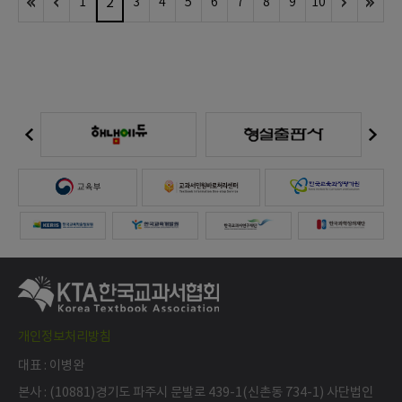
2
1
3
4
5
6
7
8
9
10
개인정보처리방침
대표 : 이병완
본사 : (10881)경기도 파주시 문발로 439-1(신촌동 734-1) 사단법인