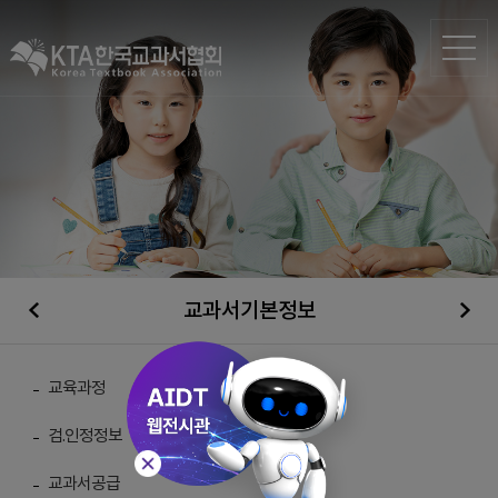
교과서기본정보
일반자료실
교육과정
검.인정정보
총 게시물 :
210
교과서공급