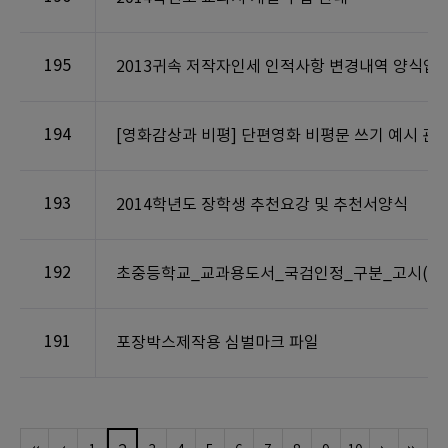
195
2013귀속 저작자인세 인적사항 변경내역 양식입니
194
[영화감상과 비평] 단편영화 비평문 쓰기 예시 관
193
2014학년도 장학생 추천요강 및 추천서양식
192
초중등학교_교과용도서_국검인정_구분_고시(제201
191
포장박스제작용 심벌마크 파일