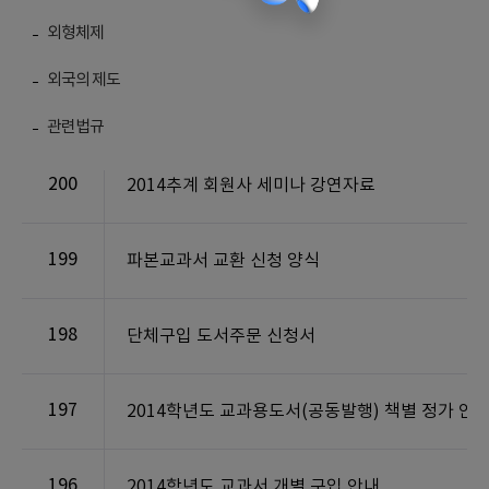
외형체제
외국의 제도
번호
제목
관련법규
200
2014추계 회원사 세미나 강연자료
199
파본교과서 교환 신청 양식
198
단체구입 도서주문 신청서
197
2014학년도 교과용도서(공동발행) 책별 정가 안
196
2014학년도 교과서 개별 구입 안내