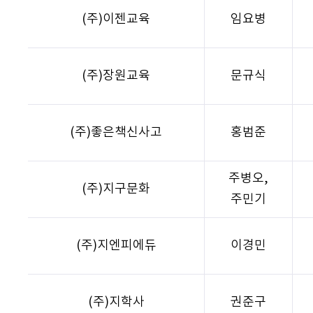
(주)이젠교육
임요병
(주)장원교육
문규식
(주)좋은책신사고
홍범준
주병오,
(주)지구문화
주민기
(주)지엔피에듀
이경민
(주)지학사
권준구