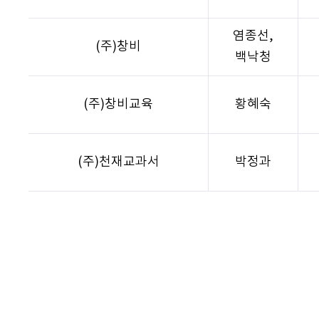
염종선,
(주)창비
백낙청
(주)창비교육
황혜숙
(주)천재교과서
박정과