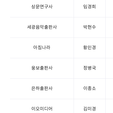
상문연구사
임경희
세광음악출판사
박현수
아침나라
황민경
웅보출판사
정병국
은하출판사
이종소
이오미디어
김미경