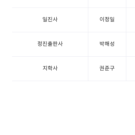
일진사
이정일
정진출판사
박해성
지학사
권준구