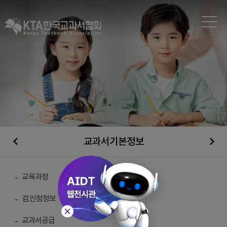
교과서기본정보
검·인정자료실
교육과정
검.인정정보
총 게시물 :
371
교과서공급