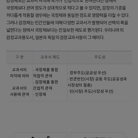
검정제도는 교과서 저작에 국가가 ‘간접적으로’ 관여한다는 점에서
국정제보다 관여 정도가 상대적으로 적다고 볼 수 있지만, 검정의 기준을
까다롭게 적용할 경우에는 국정제와 동일한 정도로 영향력을 미칠 수 있다.
그러나 검정제는 민간인들에 의해 다양한 교과서가 발행되어 선택의 폭을
넓힌다는 점에서 국정제보다는 진일보한 제도로 평가된다. 우리나라의
검정교과용도서, 일본과 독일의 검정교과서등이 그 예이다.
구 분
교과서 제도
주도성
교과서의
· 국정제를 통합
· 정부주도(공공성 우선)
저작에 따라
직접적 관여
· 반관반민(시장) 공동 주도(공공성과
· 검정제를 통한
시장성의 절충)
교과서의
간접적 관여
· 민(시장) 주도(시장성 우선)
사용에 관여
· 인정제