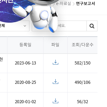
자료실
e-자료실
연구보고서
등록일
파일
조회/다운수
현
2023-06-13
582/150
교
2020-08-25
490/106
2020-01-02
56/32