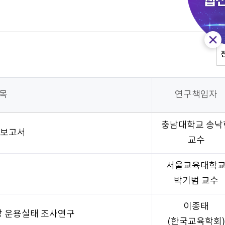
목
연구책임자
충남대학교 송낙
 보고서
교수
서울교육대학
박기범 교수
이종태
장 운용실태 조사연구
(한국교육학회)