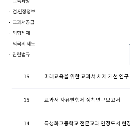
교육과정
연구보고서
검.인정정보
교과서공급
총 게시물 :
16
외형체제
외국의 제도
번호
제
관련법규
16
미래교육을 위한 교과서 체제 개선 연구
15
교과서 자유발행제 정책연구보고서
14
특성화고등학교 전문교과 인정도서 현