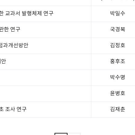
한 교과서 발행체제 연구
박일수
관한 연구
국경복
점과개선방안
김정호
제안
홍후조
박수명
윤병호
초 조사 연구
김재춘