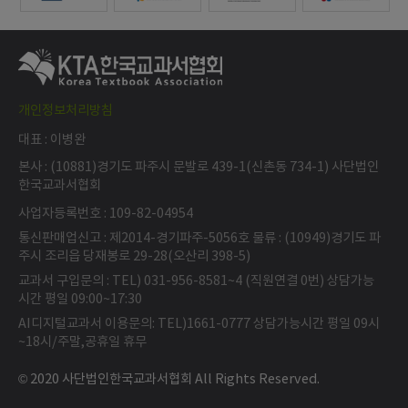
개인정보처리방침
대표 : 이병완
본사 : (10881)경기도 파주시 문발로 439-1(신촌동 734-1) 사단법인
한국교과서협회
사업자등록번호 : 109-82-04954
통신판매업신고 : 제2014-경기파주-5056호 물류 : (10949)경기도 파
주시 조리읍 당재봉로 29-28(오산리 398-5)
교과서 구입문의 : TEL) 031-956-8581~4 (직원연결 0번) 상담가능
시간 평일 09:00~17:30
AI디지털교과서 이용문의: TEL)1661-0777 상담가능시간 평일 09시
~18시/주말,공휴일 휴무
© 2020 사단법인한국교과서협회 All Rights Reserved.