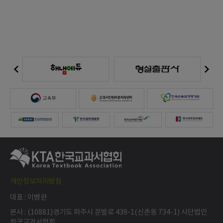
개인정보처리방침
대표 : 이병완
본사 : (10881)경기도 파주시 문발로 439-1(신촌동 734-1) 사단법인
한국교과서협회