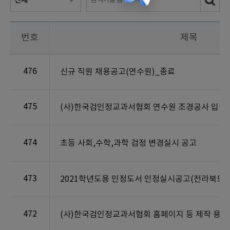
번호
제목
476
신규 직원 채용공고(연수원)_종료
475
(사)한국검인정교과서협회 연수원 조경공사 입찰
474
초등 사회,수학,과학 검정 변경실시 공고
473
2021학년도용 인정도서 인정실시공고(전라북도
472
(사)한국검인정교과서협회 홈페이지 등 제작 용역 