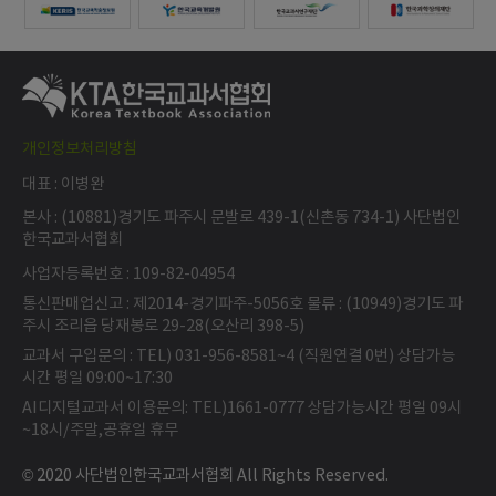
개인정보처리방침
대표 : 이병완
본사 : (10881)경기도 파주시 문발로 439-1(신촌동 734-1) 사단법인
한국교과서협회
사업자등록번호 : 109-82-04954
통신판매업신고 : 제2014-경기파주-5056호 물류 : (10949)경기도 파
주시 조리읍 당재봉로 29-28(오산리 398-5)
교과서 구입문의 : TEL) 031-956-8581~4 (직원연결 0번) 상담가능
시간 평일 09:00~17:30
AI디지털교과서 이용문의: TEL)1661-0777 상담가능시간 평일 09시
~18시/주말,공휴일 휴무
© 2020 사단법인한국교과서협회 All Rights Reserved.